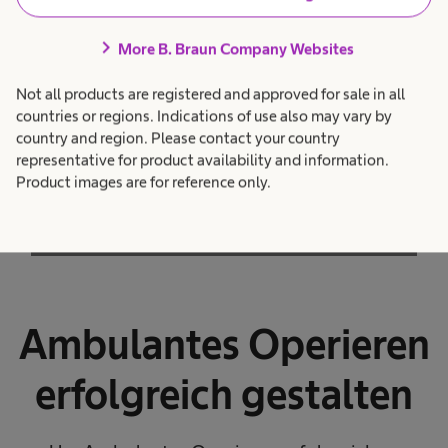
Proktologie und Ärztliche Wundtherapie
chevron_right
More B. Braun Company Websites
Not all products are registered and approved for sale in all
countries or regions. Indications of use also may vary by
country and region. Please contact your country
representative for product availability and information.
Product images are for reference only.
Ambulantes Operieren
erfolgreich gestalten