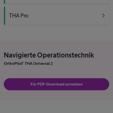
navigate_next
THA Pro
Navigierte Operationstechnik
OrthoPilot® THA Universal 2
Für PDF-Download anmelden