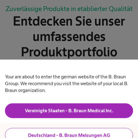
Zuverlässige Produkte in etablierter Qualität
Entdecken Sie unser
umfassendes
Produktportfolio
für die Totale
Your are about to enter the german website of the B. Braun
Hüftendoprothetik
Group. We recommend you visit the website of your local B.
Braun organization.
Vereinigte Staaten - B. Braun Medical Inc.
Deutschland - B. Braun Melsungen AG