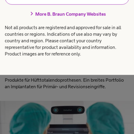
chevron_right
More B. Braun Company Websites
Not all products are registered and approved for sale in all
countries or regions. Indications of use also may vary by
country and region. Please contact your country
representative for product availability and information.
Product images are for reference only.
Hüftendoprothetik
Produkte für Hüfttotalendoprothesen. Ein breites Portfolio
an Implantaten für Primär- und Revisionseingriffe.