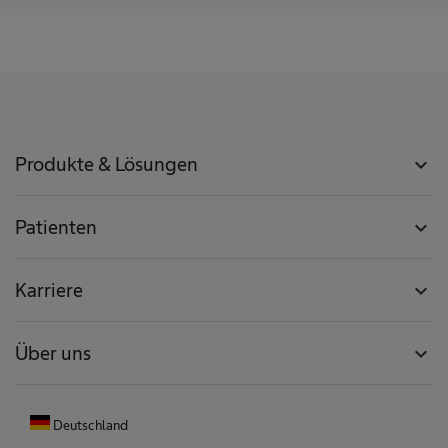
Produkte & Lösungen
expand_more
Patienten
expand_more
Karriere
expand_more
Über uns
expand_more
Deutschland