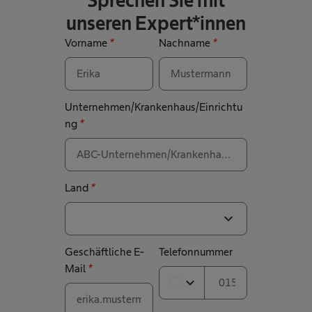
Sprechen Sie mit
unseren Expert*innen
Vorname
*
Nachname
*
Unternehmen/Krankenhaus/Einrichtu
ng
*
Land
*
expand_more
Geschäftliche E-
Telefonnummer
Mail
*
expand_more