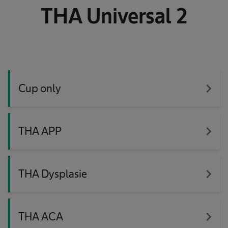
THA Universal 2
navigate_next
Cup only
navigate_next
THA APP
navigate_next
THA Dysplasie
navigate_next
THA ACA