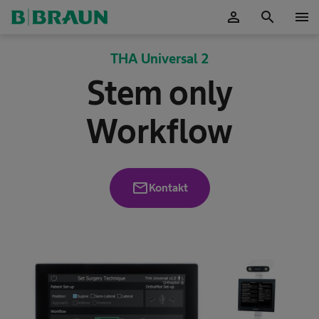
person
search
menu
OK
THA Universal 2
Stem only
Workflow
mail
Kontakt