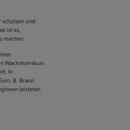
r schützen und
l ist es,
zu machen.
einen
gen Wachstumskurs
nt. In
Euro. B. Braun
gionen leisteten