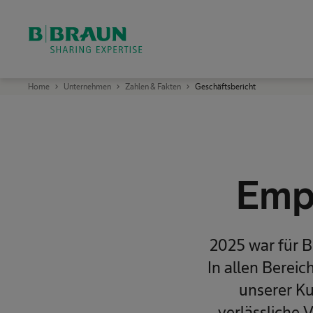
OK
B
Home
Unternehmen
Zahlen & Fakten
Geschäftsbericht
.
B
r
a
u
n
S
h
a
Emp
r
i
n
g
E
x
2025 war für B
p
e
r
In allen Berei
t
i
unserer Ku
s
e
verlässliche 