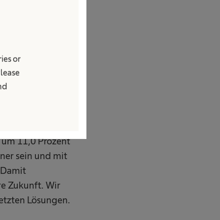
ies or
onsnetzwerk sowie
Please
 langfristigem
and
rer Kapazitäten,
 um 11,0 Prozent
tner sein und mit
 Damit
re Zukunft. Wir
rnetzten Lösungen.