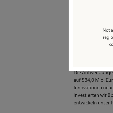
*Neue Berechnungsgrundl
Not a
Insgesamt flossen
regio
in neue Technologi
co
Denken und nachh
resilienten Liefer
Die Aufwendungen
auf 584,0 Mio. Eur
Innovationen neue
investierten wir ü
entwickeln unser P