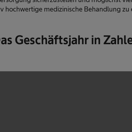
tiv hochwertige medizinische Behandlung zu
as Geschäftsjahr in Zahl
We need your consent to load the service!
This content is not permitted to load due to
trackers that are not disclosed to the visitor.
The website owner needs to setup the site
with their CMP to add this content to the
list of technologies used.