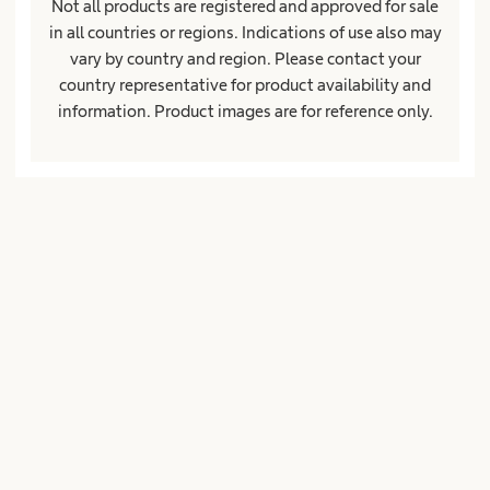
Not all products are registered and approved for sale
Straße*
in all countries or regions. Indications of use also may
vary by country and region. Please contact your
country representative for product availability and
information. Product images are for reference only.
PLZ*
Ort*
Land*
Unternehmen oder Einrichtung
Position oder Funktion