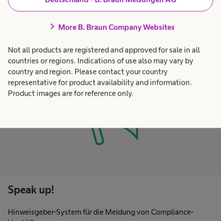
unser Code of Conduct. Er vereint zehn Prinzipien, mit denen
die Leitlinien der Konzernstrategie in der
chevron_right
More B. Braun Company Websites
Unternehmenskultur verankert werden.
Not all products are registered and approved for sale in all
countries or regions. Indications of use also may vary by
country and region. Please contact your country
representative for product availability and information.
Product images are for reference only.
Speak up!
Hinweisgeber-System für die Meldung von Compliance-