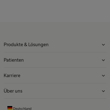
Produkte & Lösungen
expand_more
Patienten
expand_more
Karriere
expand_more
Über uns
expand_more
Deutschland