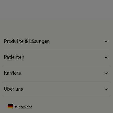
Produkte & Lösungen
expand_more
Patienten
expand_more
Karriere
expand_more
Über uns
expand_more
Deutschland