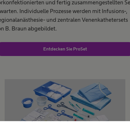
rkonfektionierten und fertig zusammengestellten Se
warten. Individuelle Prozesse werden mit Infusions-,
gionalanästhesie- und zentralen Venenkathetersets
n B. Braun abgebildet.​
Entdecken Sie ProSet