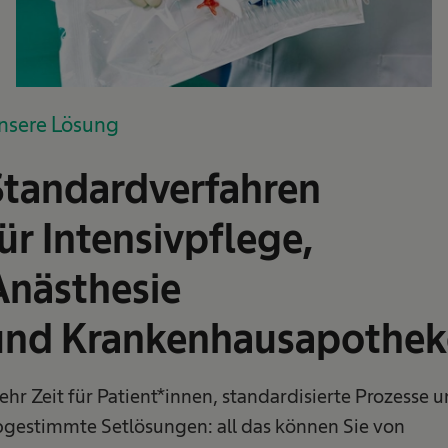
nsere Lösung
Standardverfahren
ür Intensivpflege,
Anästhesie
und Krankenhausapotheke
hr Zeit für Patient*innen, standardisierte Prozesse 
gestimmte Setlösungen: all das können Sie von