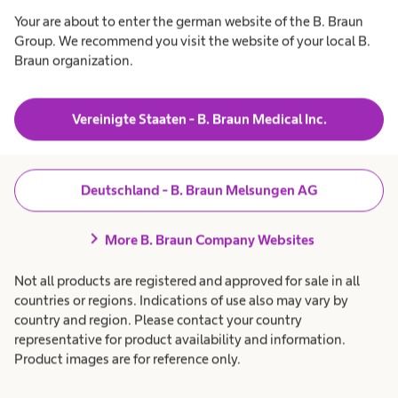
Your are about to enter the german website of the B. Braun
Group. We recommend you visit the website of your local B.
Braun organization.
k- und Therapiekits​
Vereinigte Staaten - B. Braun Medical Inc.
für
interventionelle Gefäßthe
Deutschland - B. Braun Melsungen AG
chevron_right
ietet maßgeschneiderte Kits für die interventionelle
More B. Braun Company Websites
k und Therapie, die nach individuellen Vorgaben für 
Not all products are registered and approved for sale in all
abteilungen im stationären und ambulanten Sektor
countries or regions. Indications of use also may vary by
estellt werden. ​Eine digitale Set-Konfiguration er
country and region. Please contact your country
representative for product availability and information.
hl qualitativ hochwertiger Set-Komponenten.​
Product images are for reference only.