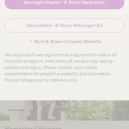
Vereinigte Staaten - B. Braun Medical Inc.
B. Braun Praxisversorgung
Wir bieten Ihnen Produkte und Dienstleistungen für Ihre
Deutschland - B. Braun Melsungen AG
Einrichtung aus einer Hand – individuell auf Ihre Bedürfnisse
zugeschnitten. Herstellerunabhängig und bundesweit.
chevron_right
More B. Braun Company Websites
Not all products are registered and approved for sale in all
countries or regions. Indications of use also may vary by
country and region. Please contact your country
representative for product availability and information.
Product images are for reference only.
Homecare-Lösungen