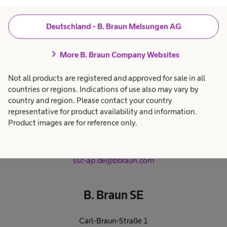
Deutschland - B. Braun Melsungen AG
chevron_right
More B. Braun Company Websites
Not all products are registered and approved for sale in all
countries or regions. Indications of use also may vary by
country and region. Please contact your country
representative for product availability and information.
Product images are for reference only.
SSC-Team Accounts Payable
ssc-ap.de@bbraun.com
B. Braun SE
Carl-Braun-Straße 1