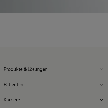
Produkte & Lösungen
expand_more
Patienten
expand_more
Karriere
expand_more