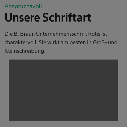
Anspruchsvoll
Unsere Schriftart
Die B. Braun Unternehmensschrift Rotis ist
charaktervoll. Sie wirkt am besten in Groß- und
Kleinschreibung.
We need your consent to load the
service!
This content is not permitted to load due to
trackers that are not disclosed to the visitor.
The website owner needs to setup the site
with their CMP to add this content to the list
of technologies used.
Powered by
Usercentrics Consent
Management Platform