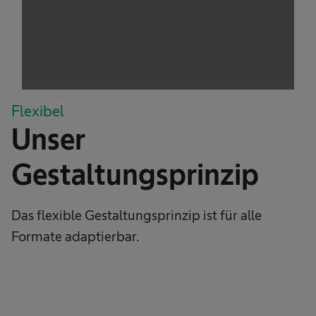
trackers that are not disclosed to the visitor.
The website owner needs to setup the site
with their CMP to add this content to the list
of technologies used.
Powered by
Usercentrics Consent
Management Platform
Flexibel
Unser
Gestaltungsprinzip
Das flexible Gestaltungsprinzip ist für alle
Formate adaptierbar.