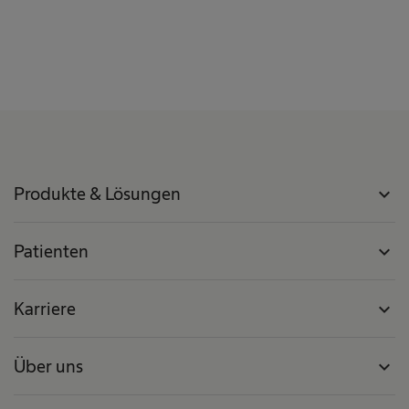
Produkte & Lösungen
expand_more
Patienten
expand_more
Karriere
expand_more
Über uns
expand_more