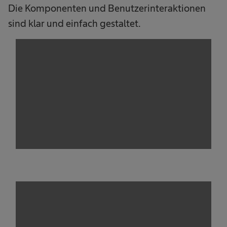
Die Komponenten und Benutzerinteraktionen
sind klar und einfach gestaltet.
We need your consent to load the
service!
This content is not permitted to load due to
trackers that are not disclosed to the visitor.
The website owner needs to setup the site
with their CMP to add this content to the list
of technologies used.
Powered by
Usercentrics Consent
Management Platform
We need your consent to load the
service!
This content is not permitted to load due to