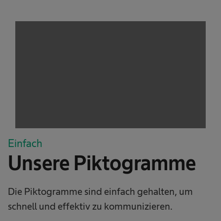
We need your consent to load the
service!
This content is not permitted to load due to
trackers that are not disclosed to the visitor.
The website owner needs to setup the site
with their CMP to add this content to the list
of technologies used.
Powered by
Usercentrics Consent
Management Platform
Einfach
Unsere Piktogramme
Die Piktogramme sind einfach gehalten, um
schnell und effektiv zu kommunizieren.