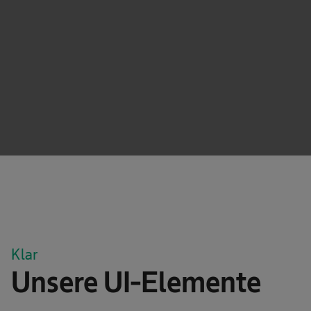
This content is not permitted to load due to trackers
that are not disclosed to the visitor. The website owner
needs to setup the site with their CMP to add this
content to the list of technologies used.
Powered by
Usercentrics Consent Management
Platform
Klar
Unsere UI-Elemente