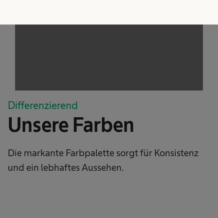
service!
This content is not permitted to load due to
trackers that are not disclosed to the visitor.
The website owner needs to setup the site
with their CMP to add this content to the list
of technologies used.
Powered by
Usercentrics Consent
Management Platform
Differenzierend
Unsere Farben
Die markante Farbpalette sorgt für Konsistenz
und ein lebhaftes Aussehen.