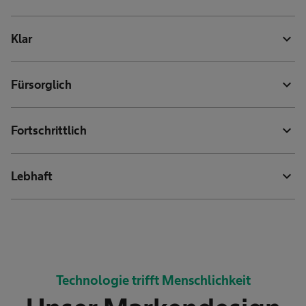
expand_more
Klar
expand_more
Fürsorglich
expand_more
Fortschrittlich
expand_more
Lebhaft
Technologie trifft Menschlichkeit