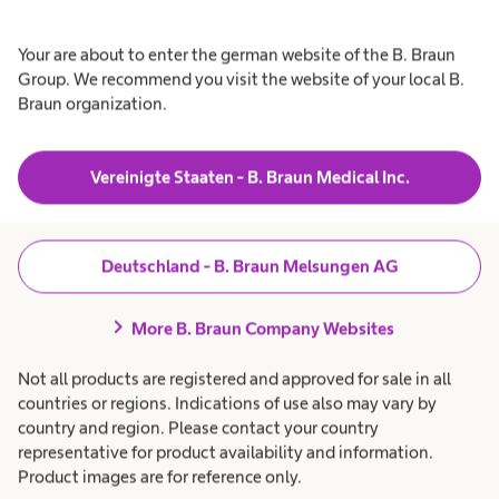
Das responsive Logo bietet optimale Lesbarkeit.
Your are about to enter the german website of the B. Braun
Group. We recommend you visit the website of your local B.
Es funktioniert gut in allen Größen und
Braun organization.
Formaten.
We need your consent to load the
Vereinigte Staaten - B. Braun Medical Inc.
service!
This content is not permitted to load due to
Deutschland - B. Braun Melsungen AG
trackers that are not disclosed to the visitor.
The website owner needs to setup the site
with their CMP to add this content to the list
chevron_right
More B. Braun Company Websites
of technologies used.
Not all products are registered and approved for sale in all
Powered by
Usercentrics Consent
countries or regions. Indications of use also may vary by
Management Platform
country and region. Please contact your country
representative for product availability and information.
Product images are for reference only.
We need your consent to load the