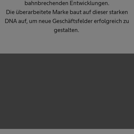
bahnbrechenden Entwicklungen.
Die überarbeitete Marke baut auf dieser starken
DNA auf, um neue Geschäftsfelder erfolgreich zu
gestalten.
We need your consent to load the service!
This content is not permitted to load due to trackers
that are not disclosed to the visitor. The website owner
needs to setup the site with their CMP to add this
content to the list of technologies used.
Powered by
Usercentrics Consent Management
Platform