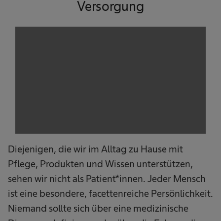
Versorgung
We need your consent to load the
service!
This content is not permitted to load due to
trackers that are not disclosed to the visitor.
The website owner needs to setup the site
with their CMP to add this content to the list
of technologies used.
Powered by
Usercentrics Consent
Management Platform
Diejenigen, die wir im Alltag zu Hause mit
Pflege, Produkten und Wissen unterstützen,
sehen wir nicht als Patient*innen. Jeder Mensch
ist eine besondere, facettenreiche Persönlichkeit.
Niemand sollte sich über eine medizinische