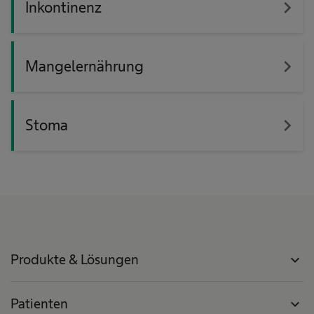
navigate_next
Inkontinenz
navigate_next
Mangelernährung
navigate_next
Stoma
Produkte & Lösungen
expand_more
Patienten
expand_more