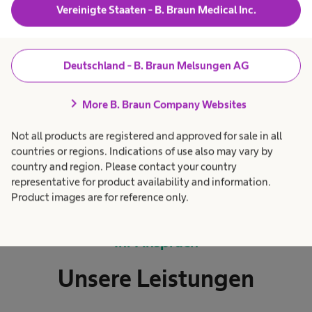
Vereinigte Staaten - B. Braun Medical Inc.
Qualitätsanspruch an die ambulante Versorgung
teilen. Wir bringen diese Menschen zusammen
und knüpfen ein Netzwerk, in dessen
Deutschland - B. Braun Melsungen AG
Mittelpunkt Sie als Betroffene*r mit Ihren
Bedürfnissen stehen.
chevron_right
More B. Braun Company Websites
Unsere Gesundheit hat Einfluss auf unser Leben.
Not all products are registered and approved for sale in all
countries or regions. Indications of use also may vary by
Aber sie darf es nicht bestimmen. Dafür setzen
country and region. Please contact your country
wir uns ein.
representative for product availability and information.
Product images are for reference only.
Ihr Anspruch
Unsere Leistungen