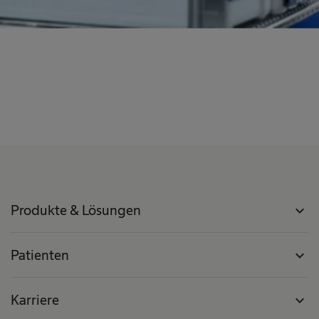
Produkte & Lösungen
expand_more
Patienten
expand_more
Karriere
expand_more