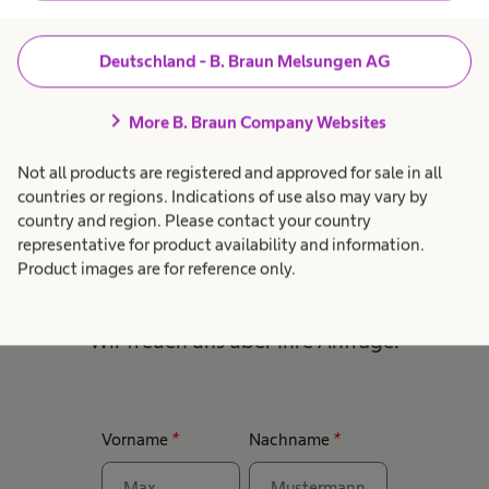
Platform
Deutschland - B. Braun Melsungen AG
chevron_right
More B. Braun Company Websites
Kontaktieren Sie unsere
Not all products are registered and approved for sale in all
Expert*innen für die
countries or regions. Indications of use also may vary by
country and region. Please contact your country
Automatisierung in der Agilen
representative for product availability and information.
Product images are for reference only.
OP-Versorgung
Wir freuen uns über Ihre Anfrage!
Vorname
*
Nachname
*