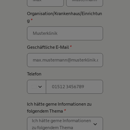
Organisation/Krankenhaus/Einrichtun
g
*
Geschäftliche E-Mail
*
Telefon
expand_more
Ich hätte gerne Informationen zu
folgendem Thema
*
Ich hätte gerne Informationen
expand_more
zu folgendem Thema