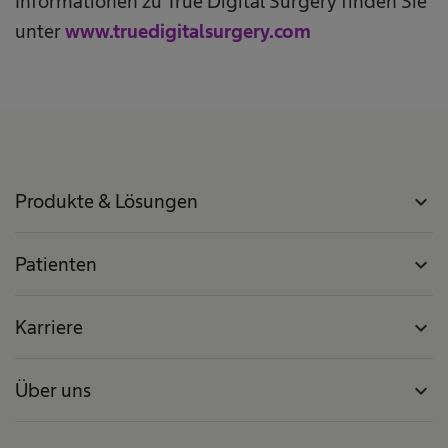
Informationen zu True Digital Surgery finden Sie
unter
www.truedigitalsurgery.com
Produkte & Lösungen
expand_more
Patienten
expand_more
Karriere
expand_more
Über uns
expand_more