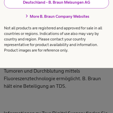
Deutschland - B. Braun Melsungen AG
erreicht. Durch die neue Vereinbarung können
weitere Länder folgen.
chevron_right
More B. Braun Company Websites
Not all products are registered and approved for sale in all
countries or regions. Indications of use also may vary by
country and region. Please contact your country
B. Braun hat mit Aesculap Aeos® im Juni 2020
representative for product availability and information.
das erste und bisher einzige volldigitale robotik-
Product images are for reference only.
gestützte Operationsmikroskop weltweit auf den
Markt gebracht, das auch die Visualisierung von
Tumoren und Durchblutung mittels
Fluoreszenztechnologie ermöglicht. B. Braun
hält eine Beteiligung an TDS.