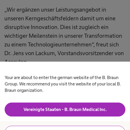
„Wir ergänzen unser Leistungsangebot in
unseren Kerngeschäftsfeldern damit um eine
disruptive Innovation. Dies ist zugleich ein
wichtiger Meilenstein in unserer Transformation
zu einem Technologieunternehmen“, freut sich
Dr. Jens von Lackum, Vorstandsvorsitzender von
Aesculap.
Your are about to enter the german website of the B. Braun
Group. We recommend you visit the website of your local B.
Braun organization.
Die ersten Aesculap Aeos® Systeme für die
Neuro- und Wirbelsäulenchirurgie wurden
Vereinigte Staaten - B. Braun Medical Inc.
bereits in einigen Operationssälen in den USA
und Europa erfolgreich eingeführt. Anfang 2022
wurde die Zulassung für den chinesischen Markt