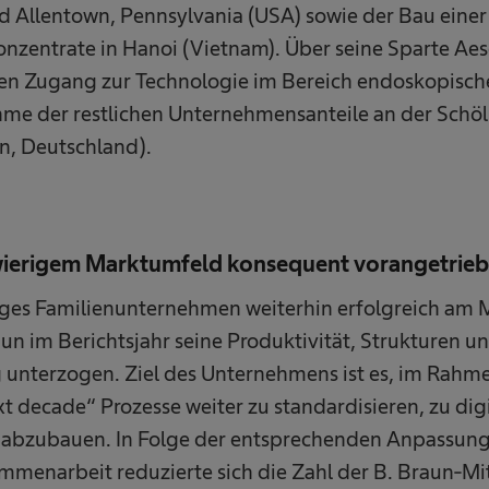
nd Allentown, Pennsylvania (USA) sowie der Bau eine
nzentrate in Hanoi (Vietnam). Über seine Sparte Aes
n Zugang zur Technologie im Bereich endoskopische
me der restlichen Unternehmensanteile an der Schöll
, Deutschland).
hwierigem Marktumfeld konsequent vorangetrie
es Familienunternehmen weiterhin erfolgreich am M
un im Berichtsjahr seine Produktivität, Strukturen u
g unterzogen. Ziel des Unternehmens ist es, im Rahme
xt decade“ Prozesse weiter zu standardisieren, zu dig
 abzubauen. In Folge der entsprechenden Anpassung
ammenarbeit reduzierte sich die Zahl der B. Braun-Mi