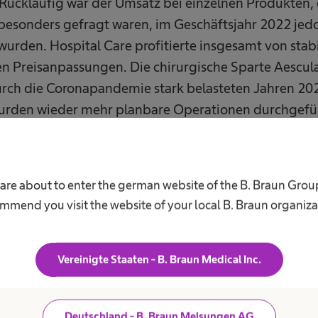
. Rückläufig war der Umsatz bei einzelnen Produkten,
esonders gefragt waren, im Geschäftsjahr 2022 jed
wurden. Hospital Care profitierte insgesamt von sta
en Preisanpassungen. Die chirurgische Sparte Aescula
rch die Coronapandemie stark belasteten Jahren 20
wurden wieder mehr planbare Operationen durchgefü
h Knie- und Hüftimplantaten sowie chirurgischen I
eg. Avitum konnte die hohen pandemiebedingten Ums
 nicht wiederholen, verbesserte sich jedoch in de
 are about to enter the german website of the B. Braun Grou
Blutbehandlung sowie Wundmanagement, Stoma- un
mmend you visit the website of your local B. Braun organiza
ung.
Vereinigte Staaten - B. Braun Medical Inc.
cklung der B. Braun-Gruppe war im Jahr 2022 durch
elastet. Maßgeblich trugen deutlich höhere Aufwend
Deutschland - B. Braun Melsungen AG