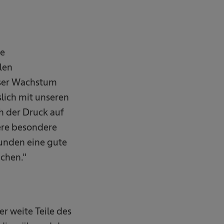
te
len
nser Wachstum
lich mit unseren
ch der Druck auf
ere besondere
unden eine gute
chen."
r weite Teile des