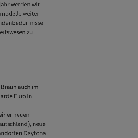
jahr werden wir
smodelle weiter
undenbedürfnisse
heitswesen zu
 Braun auch im
iarde Euro in
einer neuen
Deutschland), neue
tandorten Daytona