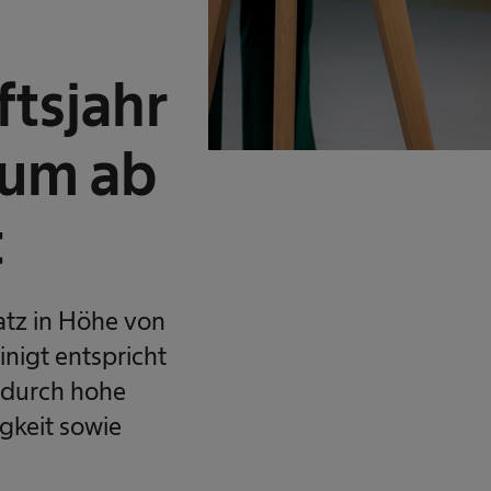
ftsjahr
tum ab
t
atz in Höhe von
inigt entspricht
r durch hohe
gkeit sowie