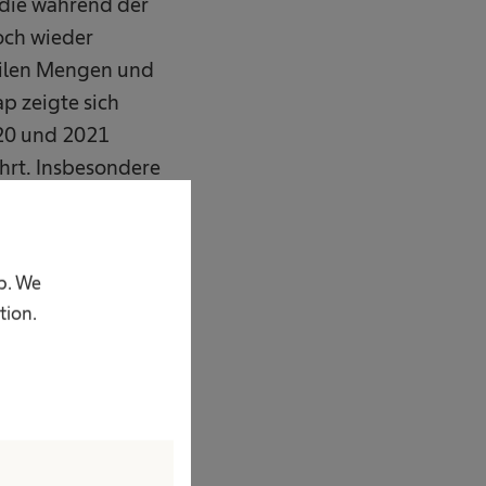
 die während der
och wieder
bilen Mengen und
p zeigte sich
20 und 2021
hrt. Insbesondere
nstrumenten und
ätze im Bereich
n Therapiefeldern
p. We
d
tion.
 externe und
ungen für