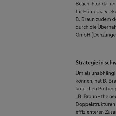
Beach, Florida, u
für Hämodialyseko
B. Braun zudem de
durch die Übernah
GmbH (Denzlingen
Strategie in sc
Um als unabhängig
können, hat B. Bra
kritischen Prüfun
„B. Braun - the ne
Doppelstrukturen
effizienteren Zus