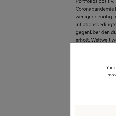
Portfolios positiv
Coronapandemie b
weniger benötigt 
inflationsbedingt
gegenüber den du
erholt. Weltweit 
die Nachfrage nac
Nahtmaterial sti
Hygienemanagement
Your
Extrakorporale 
reco
Kontinenzversorg
Die Ergebnisentwi
interne Effekte b