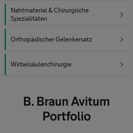
Nahtmaterial & Chirurgische
navigate_next
Spezialitäten
navigate_next
Orthopädischer Gelenkersatz
navigate_next
Wirbelsäulenchirurgie
B. Braun Avitum
Portfolio