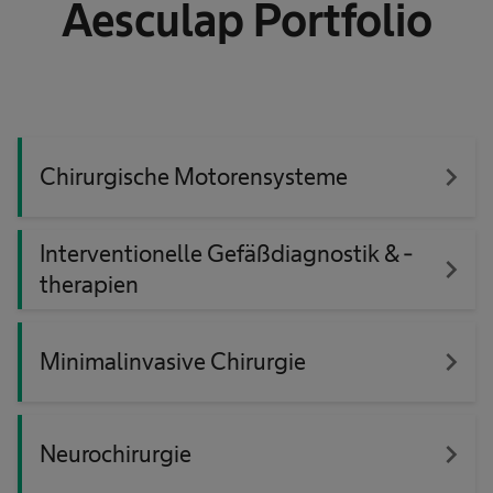
Aesculap Portfolio
navigate_next
Chirurgische Motorensysteme
Interventionelle Gefäßdiagnostik & -
navigate_next
therapien
navigate_next
Minimalinvasive Chirurgie
navigate_next
Neurochirurgie