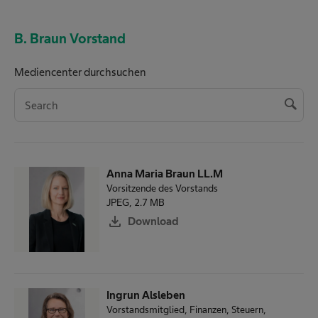
B. Braun Vorstand
Mediencenter durchsuchen
M
e
S
d
e
i
a
e
Anna Maria Braun LL.M
n
r
Vorsitzende des Vorstands
c
JPEG, 2.7 MB
c
e
download
Download
h
n
t
e
r
Ingrun Alsleben
n
Vorstandsmitglied, Finanzen, Steuern,
a