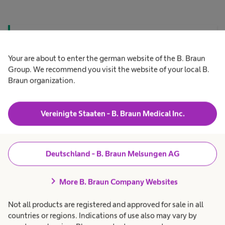
navigate_next
Extrakorporale Blutbehandlung
Your are about to enter the german website of the B. Braun
Group. We recommend you visit the website of your local B.
Braun organization.
navigate_next
Hygienemanagement
Vereinigte Staaten - B. Braun Medical Inc.
navigate_next
Kontinenzversorgung & Urologie
Deutschland - B. Braun Melsungen AG
navigate_next
Stomaversorgung
chevron_right
More B. Braun Company Websites
Not all products are registered and approved for sale in all
navigate_next
Wundmanagement
countries or regions. Indications of use also may vary by