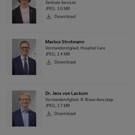
Zentrale Services
c
JPEG, 3.0 MB
h
download
Download
B
e
g
Markus Strotmann
r
Vorstandsmitglied, Hospital Care
i
JPEG, 2.4 MB
f
download
Download
f
d
u
r
Dr. Jens von Lackum
c
Vorstandsmitglied, B. Braun Aesculap
h
JPEG, 2.7 MB
s
download
Download
u
c
h