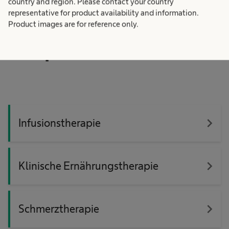
country and region. Please contact your country
representative for product availability and information.
Product images are for reference only.
Hospital Care Portfolio
navigate_next
Infusionstherapie
navigate_next
Klinische Ernährungstherapie
navigate_next
Schmerztherapie