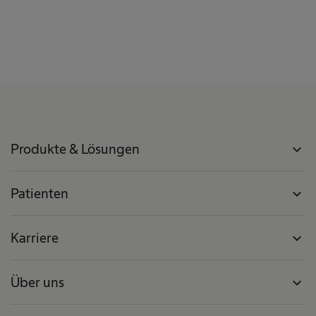
Produkte & Lösungen
expand_more
Patienten
expand_more
Karriere
expand_more
Über uns
expand_more