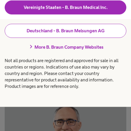
Vereinigte Staaten - B. Braun Medical Inc.
08:00 - 12:00 Uhr
Terminvergabe nur nach telefonischer
Deutschland - B. Braun Melsungen AG
Vereinbarung!
chevron_right
More B. Braun Company Websites
Not all products are registered and approved for sale in all
countries or regions. Indications of use also may vary by
Unser Team
country and region. Please contact your country
representative for product availability and information.
Product images are for reference only.