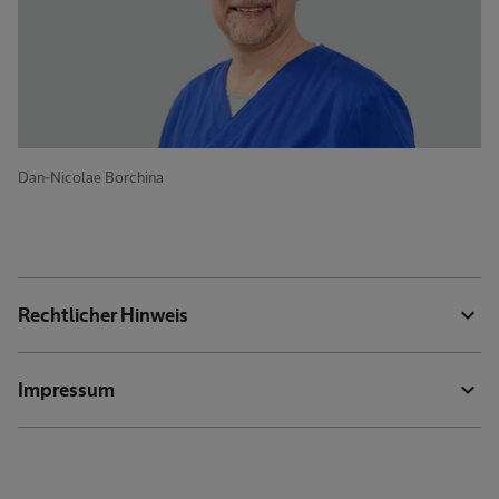
Dan-Nicolae Borchina
expand_more
Rechtlicher Hinweis
expand_more
Impressum