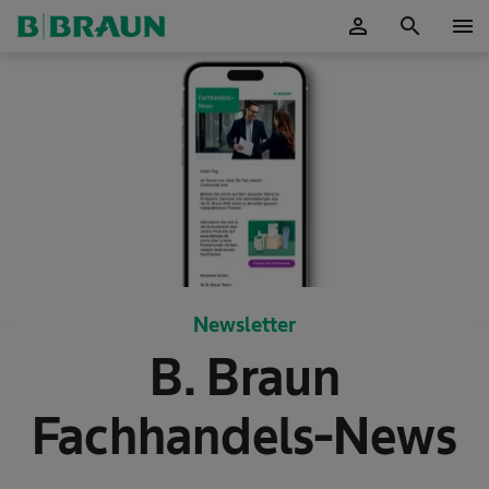
person
search
menu
OK
Newsletter
B. Braun
Fachhandels-News