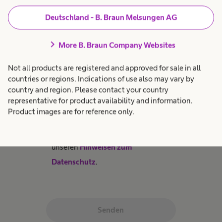
zukünftig informiert werden.
Deutschland - B. Braun Melsungen AG
chevron_right
More B. Braun Company Websites
Verantwortlicher im Sinne des
Datenschutzes ist die B. Braun
Not all products are registered and approved for sale in all
Deutschland GmbH & Co. KG
countries or regions. Indications of use also may vary by
country and region. Please contact your country
representative for product availability and information.
Weitere Informationen über die
Product images are for reference only.
Verarbeitung Ihrer Daten und Ihre
Datenschutzrechte finden Sie in
unseren
Hinweisen zum
Datenschutz
.
Senden