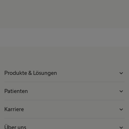
Produkte & Lösungen
expand_more
Patienten
expand_more
Karriere
expand_more
Über uns
expand_more