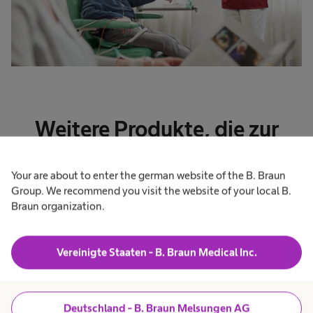
Weitere Produkte, die zur
Vermeidung von
Your are about to enter the german website of the B. Braun
Medikationsfehlern beitragen
Group. We recommend you visit the website of your local B.
können
Braun organization.
Vereinigte Staaten - B. Braun Medical Inc.
Zurück zum Anfang
Deutschland - B. Braun Melsungen AG