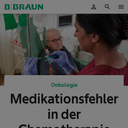
person
search
menu
OK
Onkologie
Medikationsfehler
in der