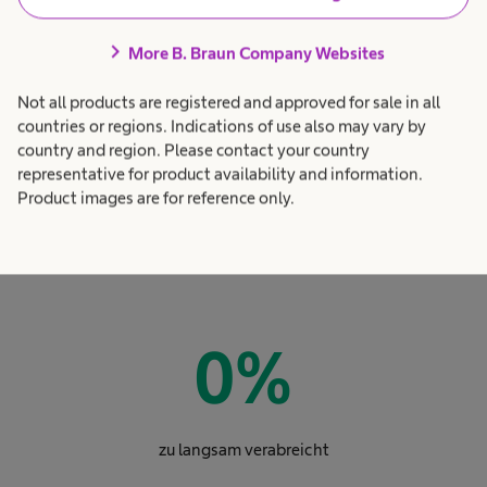
Hätten Sie es gewusst?
chevron_right
More B. Braun Company Websites
Von insgesamt 207
Not all products are registered and approved for sale in all
8, 1
Infusionsbeuteln wurden:
countries or regions. Indications of use also may vary by
country and region. Please contact your country
representative for product availability and information.
Product images are for reference only.
0
%
zu langsam verabreicht