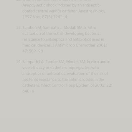
Anaphylactic shock induced by an antiseptic-
coated central venous catheter. Anesthesiology.
1997 Nov; 87(5):1242-4.
Tambe SM, Sampath L, Modak SM. In vitro
evaluation of the risk of developing bacterial
resistance to antiseptics and antibiotics used in
medical devices. J Antimicrob Chemother 2001;
47: 589-98
Sampath LA, Tambe SM, Modak SM. In vitro and in
vivo efficacy of catheters impregnated with
antiseptics or antibiotics: evaluation of the risk of
bacterial resistance to the antimicrobials in the
catheters. Infect Control Hosp Epidemiol 2001; 22:
640-6