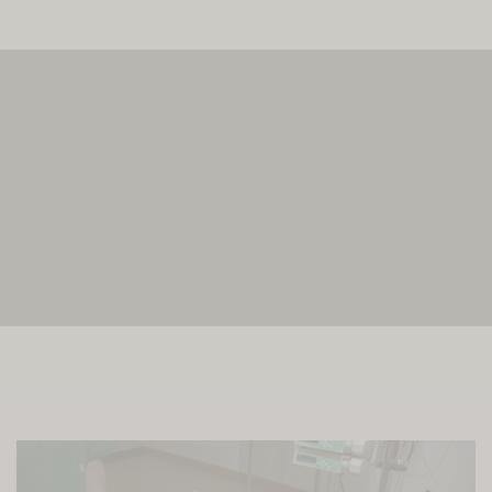
Wir benötigen Ihre Zustimmung, um den
MovingImage-Service zu laden!
Wir verwenden MovingImage, um Inhalte einzubetten.
Dieser Service kann Daten zu Ihren Aktivitäten
sammeln. Bitte lesen Sie die Details durch und
stimmen Sie der Nutzung des Service zu, um diese
Inhalte anzuzeigen.
Mehr Informationen
Akzeptieren
powered by
Usercentrics Consent Management
Platform