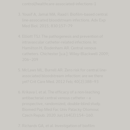
control/healthcare-associated-infections-1
Yousif A, Jamal MA, Raad I. Biofilm-based central
line-associated bloodstream infections. Adv Exp
Med Biol. 2015; 830:157-79
Elliott TSJ. The pathogenesis and prevention of
intravascular catheter-related infections. In:
Hamilton H, Bodenham AR. Central venous
catheters. Chichester [u.a.]: Wiley-Blackwell 2009;
206-209
McLaws ML, Burrell AR. Zero risk for central line-
associated bloodstream infection: are we there
yet? Crit Care Med. 2012 Feb; 40(2):388-93
Krikava I, et al. The efficacy of a non-leaching
antibacterial central venous catheter – a
prospective, randomized, double-blind study.
Biomed Pap Med Fac Univ Palacky Olomouc
Czech Repub. 2020 Jun;164(2):154-160.
Richards GA, et al. Investigation of biofilm