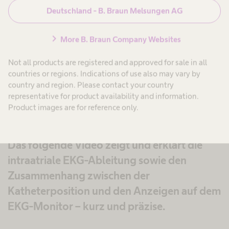
Deutschland - B. Braun Melsungen AG
expand_more
Der Nitinol Führungsdraht
chevron_right
More B. Braun Company Websites
®
®
expand_more
Certodyn
Universaladapter
Not all products are registered and approved for sale in all
countries or regions. Indications of use also may vary by
country and region. Please contact your country
representative for product availability and information.
Product images are for reference only.
Das folgende Video zeigt und erklärt die
intraatriale EKG-Ableitung sowie den
Zusammenhang zwischen der
Katheterposition und den Anzeigen auf dem
EKG-Monitor – kurz und präzise.