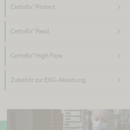
navigate_next
Certofix® Protect
navigate_next
Certofix® Paed
navigate_next
Certofix® High Flow
navigate_next
Zubehör zur EKG-Ableitung