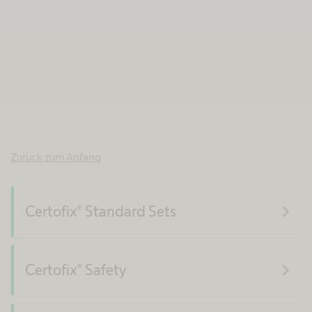
Zurück zum Anfang
navigate_next
Certofix® Standard Sets
navigate_next
Certofix® Safety