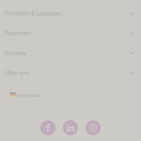
Produkte & Lösungen
expand_more
Patienten
expand_more
Karriere
expand_more
Über uns
expand_more
Deutschland