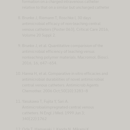
formation on a charged intravenous catheter
relative to that on a similar but uncharged catheter
Brunke J, Riemann T, Roschke I, 30 days
antimicrobial efficacy of non-leaching central
venous catheters (Poster 063), Critical Care 2016,
Volume 20 Suppl 2.
Brunke J, et al. Quantitative comparision of the
antimicrobial efficiency of leaching versus
nonleaching polymer materials. Macromol. Biosci.
2016, 16, 647-654.
Hanna H, et al. Comparative in vitro efficacies and
antimicrobial durabilities of novel antimicrobial
central venous catheters. Antimicrob Agents
Chemother. 2006 Oct;50(10):3283-8
Yasukawa T, Fujita Y, Sari A.
Antimicrobialimpregnated central venous
catheters. N Engl J Med. 1999 Jun 3;
340(22):1762
Oda T, Hamasaki J, Kanda N, Mikami K.