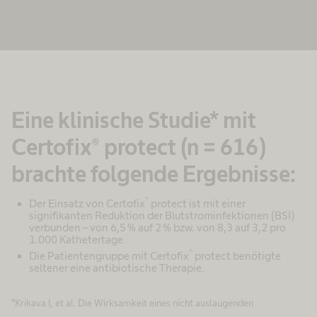
Mehr Informationen
Akzeptieren
powered by
Usercentrics Consent Management
Platform
Eine klinische Studie* mit
Certofix® protect (n = 616)
brachte folgende Ergebnisse:
®
Der Einsatz von Certofix
protect ist mit einer
signifikanten Reduktion der Blutstrominfektionen (BSI)
verbunden – von 6,5 % auf 2 % bzw. von 8,3 auf 3,2 pro
1.000 Kathetertage.
®
Die Patientengruppe mit Certofix
protect benötigte
seltener eine antibiotische Therapie.
*Krikava I, et al. Die Wirksamkeit eines nicht auslaugenden