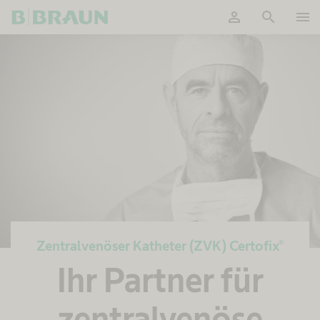
person
search
menu
OK
Zentralvenöser Katheter (ZVK) Certofix®
Ihr Partner für
zentralvenöse