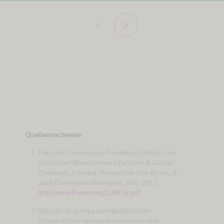
chevron_left
chevron_right
Quellennachweise
The Joint Commission. Preventing Central Line–
Associated Bloodstream Infections: A Global
Challenge, a Global Perspective. Oak Brook, IL:
Joint Commission Resources, May 2012.
http://www.PreventingCLABSIs.pdf.
https://ecdc.europa.eu/en/publications-
data/directory-guidance-prevention-and-