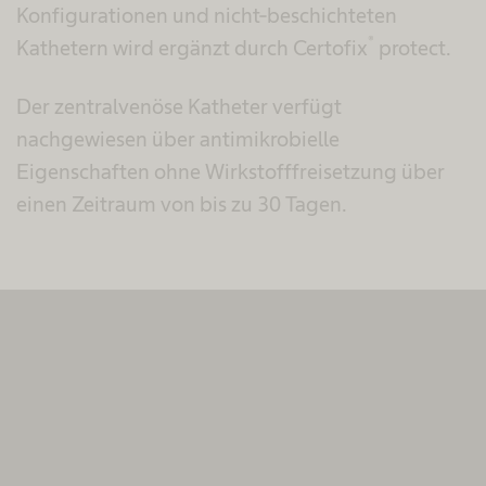
Konfigurationen und nicht-beschichteten
®
Kathetern wird ergänzt durch Certofix
protect.
Der zentralvenöse Katheter verfügt
nachgewiesen über antimikrobielle
Eigenschaften ohne Wirkstofffreisetzung über
einen Zeitraum von bis zu 30 Tagen.
Wir benötigen Ihre Zustimmung, um den
MovingImage-Service zu laden!
Wir verwenden MovingImage, um Inhalte einzubetten.
Dieser Service kann Daten zu Ihren Aktivitäten
sammeln. Bitte lesen Sie die Details durch und
stimmen Sie der Nutzung des Service zu, um diese
Inhalte anzuzeigen.