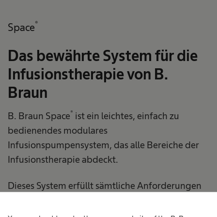
®
Space
Das bewährte System für die
Infusionstherapie von B.
Braun
®
B. Braun Space
ist ein leichtes, einfach zu
bedienendes modulares
Infusionspumpensystem, das alle Bereiche der
Infusionstherapie abdeckt.
Dieses System erfüllt sämtliche Anforderungen
an Datenkommunikation, Vernetzung und
Patientensicherheit.