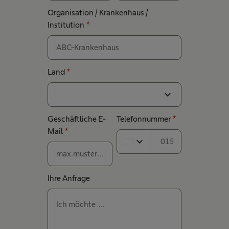
Organisation / Krankenhaus /
Institution
*
Land
*
expand_more
Geschäftliche E-
Telefonnummer
*
Mail
*
expand_more
Ihre Anfrage