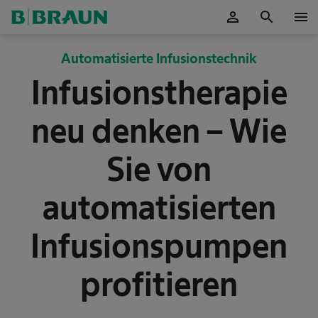
person
search
menu
OK
Automatisierte Infusionstechnik
Infusionstherapie
neu denken – Wie
Sie von
automatisierten
Infusionspumpen
profitieren