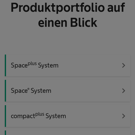
Produktportfolio auf
einen Blick
plus
navigate_next
Space
System
navigate_next
Space® System
plus
navigate_next
compact
System