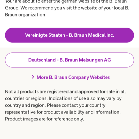
Your are about to enter the german website of the B. Braun
Group. We recommend you visit the website of your local B.
Braun organization.
Erfahren Sie mehr
Vereinigte Staaten - B. Braun Medical Inc.
Deutschland - B. Braun Melsungen AG
chevron_right
More B. Braun Company Websites
Not all products are registered and approved for sale in all
countries or regions. Indications of use also may vary by
country and region. Please contact your country
representative for product availability and information.
Product images are for reference only.
Pumpenspezifische Einmalartikel