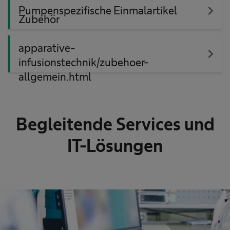
navigate_next
Pumpenspezifische Einmalartikel
Zubehör
apparative-
navigate_next
infusionstechnik/zubehoer-
allgemein.html
Begleitende Services und
IT-Lösungen