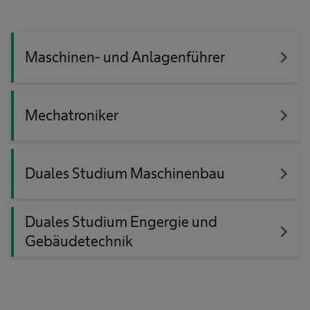
navigate_next
Maschinen- und Anlagenführer
navigate_next
Mechatroniker
navigate_next
Duales Studium Maschinenbau
Duales Studium Engergie und
navigate_next
Gebäudetechnik