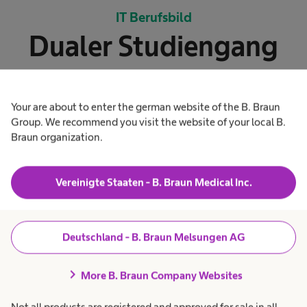
IT Berufsbild
Dualer Studiengang
Alle Berufsbilder verstehen sich (w/m/d)
Your are about to enter the german website of the B. Braun
Group. We recommend you visit the website of your local B.
Braun organization.
Informationstechnologie-
navigate_next
Informationstechnik
Vereinigte Staaten - B. Braun Medical Inc.
Deutschland - B. Braun Melsungen AG
Naturwissenschaftliche Berufsbilder
chevron_right
More B. Braun Company Websites
Ausbildungsberufe
Not all products are registered and approved for sale in all