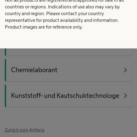
countries or regions. Indications of use also may vary by
Alle Berufsbilder verstehen sich (w/m/d)
country and region. Please contact your country
representative for product availability and information.
Product images are for reference only.
navigate_next
Biologielaborant
navigate_next
Chemielaborant
navigate_next
Kunststoff- und Kautschuktechnologe
Zurück zum Anfang