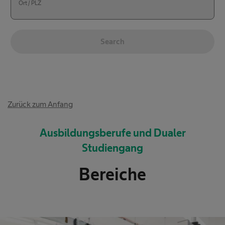
Ort / PLZ
Search
l
S
o
u
c
c
Zurück zum Anfang
a
h
t
Ausbildungsberufe und Dualer
e
i
Studiengang
r
o
n
g
Bereiche
h
e
a
b
s
n
b