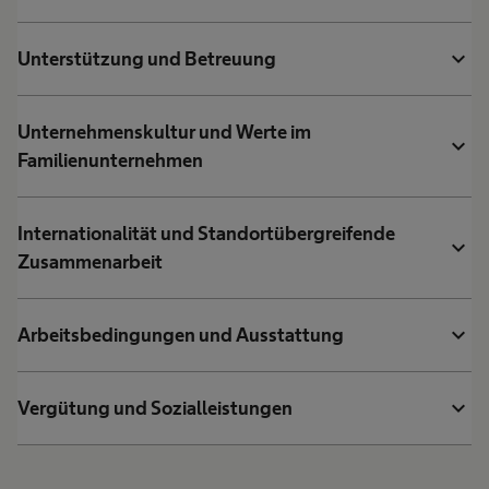
expand_more
Unterstützung und Betreuung
Unternehmenskultur und Werte im
expand_more
Familienunternehmen
Internationalität und Standortübergreifende
expand_more
Zusammenarbeit
expand_more
Arbeitsbedingungen und Ausstattung
expand_more
Vergütung und Sozialleistungen