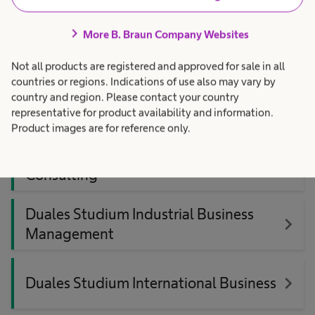
chevron_right
More B. Braun Company Websites
navigate_next
Fachkraft für Lagerlogistik
Not all products are registered and approved for sale in all
countries or regions. Indications of use also may vary by
Industriekaufmann mit
country and region. Please contact your country
navigate_next
Zusatzqualifikation
representative for product availability and information.
Product images are for reference only.
Duales Studium Controlling &
navigate_next
Consulting
Duales Studium Industrial Business
navigate_next
Management
navigate_next
Duales Studium International Business