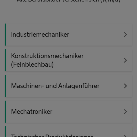
navigate_next
Industriemechaniker
Konstruktionsmechaniker
navigate_next
(Feinblechbau)
navigate_next
Maschinen- und Anlagenführer
navigate_next
Mechatroniker