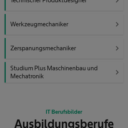
navigate_next
Technischer Produktdesigner
navigate_next
Werkzeugmechaniker
navigate_next
Zerspanungsmechaniker
Studium Plus Maschinenbau und
navigate_next
Mechatronik
IT Berufsbilder
Ausbildungsberufe