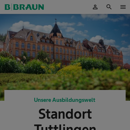
person
search
menu
OK
Unsere Ausbildungswelt
Standort
Tuttlingen