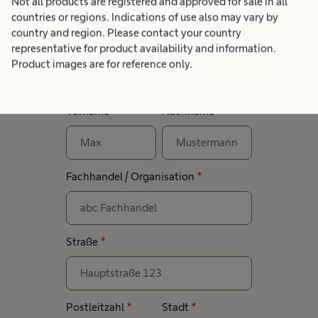
Not all products are registered and approved for sale in all
Ihr zuständiger Außendienst meldet sich zeitnah
countries or regions. Indications of use also may vary by
bei Ihnen, um gemeinsam das passende
country and region. Please contact your country
Schulungsangebot für Sie zu finden.
representative for product availability and information.
Product images are for reference only.
Vorname
*
Nachname
*
Fachhandel / Organisation
*
Straße
*
Postleitzahl
*
Stadt
*