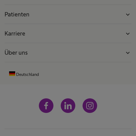
Patienten
expand_more
Karriere
expand_more
Über uns
expand_more
Deutschland