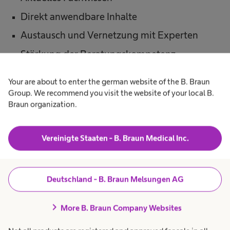
Direkt anwendbare Inhalte
Austausch und Vernetzung mit Experten
Stärkung der Beratungskompetenz
Your are about to enter the german website of the B. Braun
Group. We recommend you visit the website of your local B.
Braun organization.
Vereinigte Staaten - B. Braun Medical Inc.
Haben wir Ihr Interesse
geweckt?
Deutschland - B. Braun Melsungen AG
Nutzen Sie die Chance auf eine individuelle
chevron_right
More B. Braun Company Websites
Beratung und füllen das Kontaktformular aus –