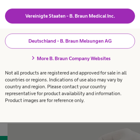
Access
Sicherheits-
Vereinigte Staaten - B. Braun Medical Inc.
Venenverweilkanülen für die
tiefe Venenpunktion
Deutschland - B. Braun Melsungen AG
chevron_right
More B. Braun Company Websites
Not all products are registered and approved for sale in all
countries or regions. Indications of use also may vary by
country and region. Please contact your country
Unsere Highlights
representative for product availability and information.
Verwandte Themen
Product images are for reference only.