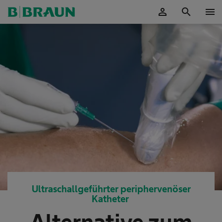
person
search
menu
OK
Ultraschallgeführter periphervenöser
Katheter