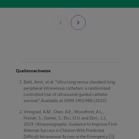
chevron_left
chevron_right
Quellennachweise
Bahl, Amit, et al. "Ultra long versus standard long
peripheral intravenous catheters: a randomized
controlled trial of ultrasound-guided catheter
survival." Available at SSRN 3401988 (2019).
Vinograd, A.M., Chen, A.E., Woodford, A.L.,
Fesnak, S., Gaines, S., Elci, O.U. and Zorc, J.J.,
2019. Ultrasonographic Guidance to Improve First-
Attempt Success in Children With Predicted
Difficult Intravenous Access in the Emergency [3]