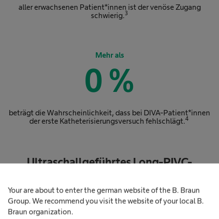
aller erwachsenen Patient*innen ist der venöse Zugang
3
schwierig.
Mehr als
0
%
beträgt die Wahrscheinlichkeit, dass bei DIVA-Patient*innen
4
der erste Katheterisierungsversuch fehlschlägt.
Ultraschallgeführtes Long-PIVC-
Portfolio
Your are about to enter the german website of the B. Braun
Group. We recommend you visit the website of your local B.
Introcan Safety® Deep
Braun organization.