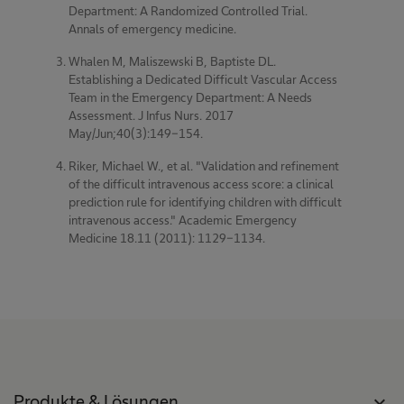
Department: A Randomized Controlled Trial.
Annals of emergency medicine.
Whalen M, Maliszewski B, Baptiste DL.
Establishing a Dedicated Difficult Vascular Access
Team in the Emergency Department: A Needs
Assessment. J Infus Nurs. 2017
May/Jun;40(3):149-154.
Riker, Michael W., et al. "Validation and refinement
of the difficult intravenous access score: a clinical
prediction rule for identifying children with difficult
intravenous access." Academic Emergency
Medicine 18.11 (2011): 1129-1134.
Produkte & Lösungen
expand_more