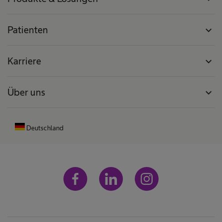
Patienten
expand_more
Karriere
expand_more
Über uns
expand_more
Deutschland