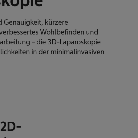
skopie
d Genauigkeit, kürzere
 verbessertes Wohlbefinden und
narbeitung – die 3D-Laparoskopie
ichkeiten in der minimalinvasiven
 2D-