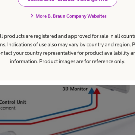
chevron_right
More B. Braun Company Websites
ll products are registered and approved for sale in all countr
ns. Indications of use also may vary by country and region. 
ntact your country representative for product availability 
information. Product images are for reference only.