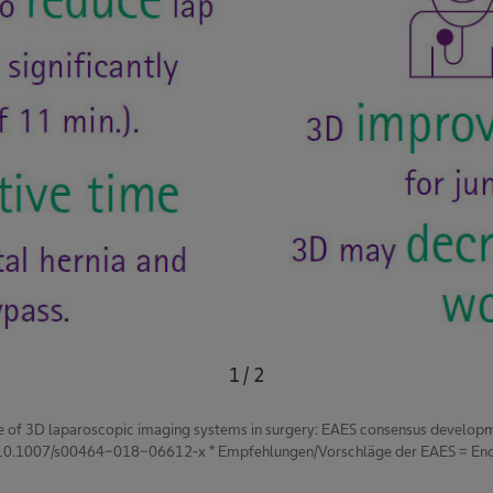
1
/
2
use of 3D laparoscopic imaging systems in surgery: EAES consensus develo
 10.1007/s00464-018-06612-x * Empfehlungen/Vorschläge der EAES = Endo