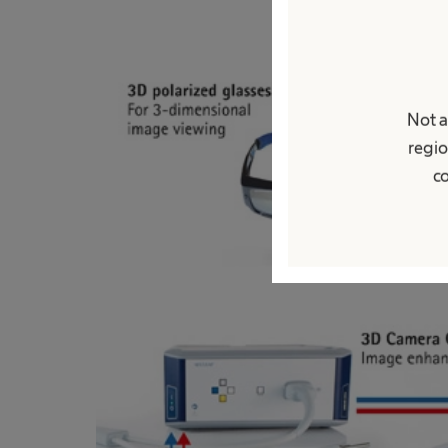
Not a
regio
co