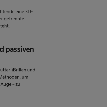
chtende eine 3D-
ber getrennte
teht.
nd passiven
utter-)Brillen und
e Methoden, um
 Auge – zu