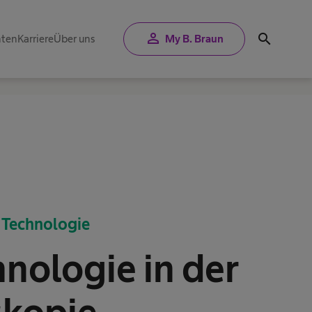
person
search
nten
Karriere
Über uns
My B. Braun
e Technologie
nologie in der