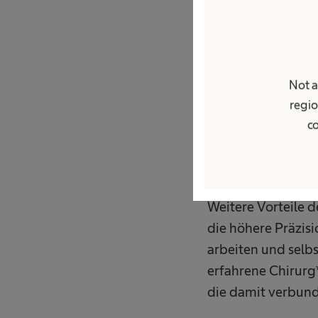
Andere Studien ko
Patient*innen mit 
Ovarialzysten, He
andere mit 2D-Tec
Not a
fehlende Tiefenw
regio
co
durch signifikant
Bildqualität, ins
Faktor für die schn
Weitere Vorteile 
die höhere Präzis
arbeiten und selb
erfahrene Chirurg*
die damit verbund