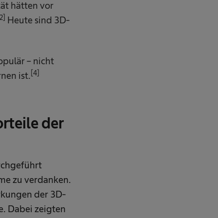
ät hätten vor
2]
Heute sind 3D-
pulär – nicht
[4]
nen ist.
rteile der
rchgeführt
eme zu verdanken.
rkungen der 3D-
e. Dabei zeigten