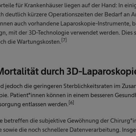
orteile für Krankenhäuser liegen auf der Hand: In eini
ch deutlich kürzere Operationszeiten der Bedarf an A
nnen auch vorhandene Laparoskopie-Instrumente, bei
n, mit der 3D-Technologie verwendet werden. Dies s
[7]
auch die Wartungskosten.
Mortalität durch 3D-Laparoskopi
nd jedoch die geringeren Sterblichkeitsraten im Zu
ie. Patient*innen können in einem besseren Gesundh
[6]
sorgung entlassen werden.
e betreffen die subjektive Gewöhnung der Chirurg*i
e sowie die noch schnellere Datenverarbeitung. Insg