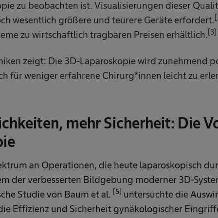
pie zu beobachten ist. Visualisierungen dieser Qualit
[
ch wesentlich größere und teurere Geräte erfordert.
[3]
me zu wirtschaftlich tragbaren Preisen erhältlich.
liniken zeigt: Die 3D-Laparoskopie wird zunehmend po
uch für weniger erfahrene Chirurg*innen leicht zu erler
hkeiten, mehr Sicherheit: Die Vo
ie
ektrum an Operationen, die heute laparoskopisch du
llem der verbesserten Bildgebung moderner 3D-Syst
[5]
ische Studie von Baum et al.
untersuchte die Auswi
ie Effizienz und Sicherheit gynäkologischer Eingriff