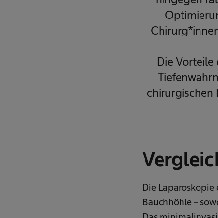
Optimierun
Chirurg*innen
Die Vorteile
Tiefenwahrn
chirurgischen E
Vergleic
Die Laparoskopie 
Bauchhöhle – sowo
Das minimalinvasi