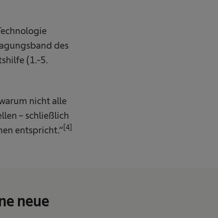
Technologie
m Tagungsband des
hilfe (1.-5.
warum nicht alle
len – schließlich
[4]
en entspricht.“
ine neue