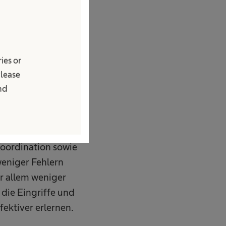
studie wurden 53
lt (u.a.
Laparoskopie, die
skopie ist die
ies or
tlichen Vorteil
Please
and
e überlegene
entscheidenden
Koordination sowie
weniger Fehlern
r allem weniger
die Eingriffe und
ektiver erlernen.