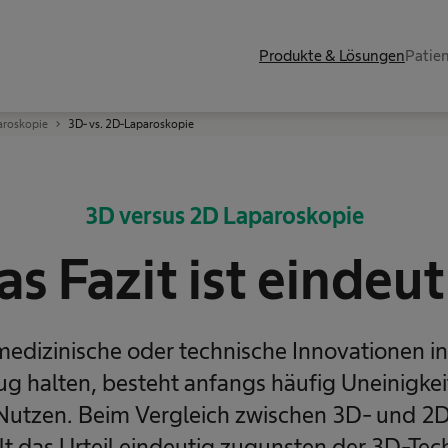
Produkte & Lösungen
Patie
aroskopie
3D- vs. 2D-Laparoskopie
3D versus 2D Laparoskopie
as Fazit ist eindeut
dizinische oder technische Innovationen in 
ug halten, besteht anfangs häufig Uneinigkei
 Nutzen. Beim Vergleich zwischen 3D- und 2
lt das Urteil eindeutig zugunsten der 3D-Tec