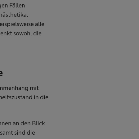
gen Fällen
nästhetika.
spielsweise alle
enkt sowohl die
e
sammenhang mit
eitszustand in die
nnen an den Blick
esamt sind die