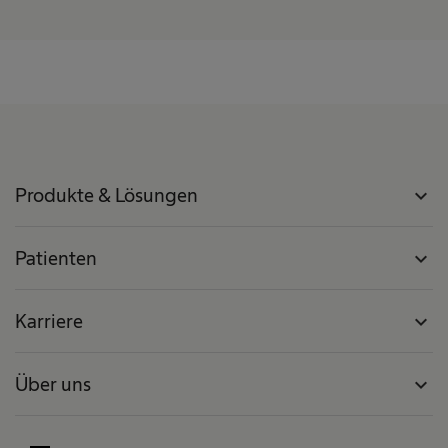
Produkte & Lösungen
expand_more
Patienten
expand_more
Karriere
expand_more
Über uns
expand_more