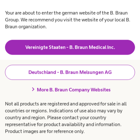
Your are about to enter the german website of the B. Braun
Group. We recommend you visit the website of your local B.
Braun organization.
Vereinigte Staaten - B. Braun Medical Inc.
Ennovate® Navigation
Deutschland - B. Braun Melsungen AG
Navigationstechnologien eröffnen neue Wege in
chevron_right
More B. Braun Company Websites
der Wirbelsäulenchirurgie. Ennovate® verbindet
Not all products are registered and approved for sale in all
die fortschrittlichste Plattform von AESCULAP®
countries or regions. Indications of use also may vary by
mit modernster Navigationstechnologie und
country and region. Please contact your country
representative for product availability and information.
hebt die Navigation in der Wirbelsäulenchirurgie
Product images are for reference only.
auf ein neues Level. Dank computergestützter