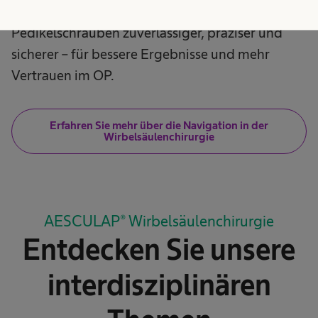
Chirurgie wird die Platzierung von
Pedikelschrauben zuverlässiger, präziser und
sicherer – für bessere Ergebnisse und mehr
Vertrauen im OP.
Erfahren Sie mehr über die Navigation in der
Wirbelsäulenchirurgie
AESCULAP® Wirbelsäulenchirurgie
Entdecken Sie unsere
interdisziplinären