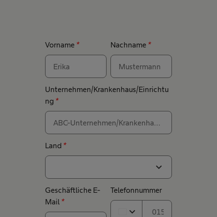
Vorname
*
Nachname
*
Unternehmen/Krankenhaus/Einrichtu
ng
*
Land
*
expand_more
Geschäftliche E-
Telefonnummer
Mail
*
expand_more