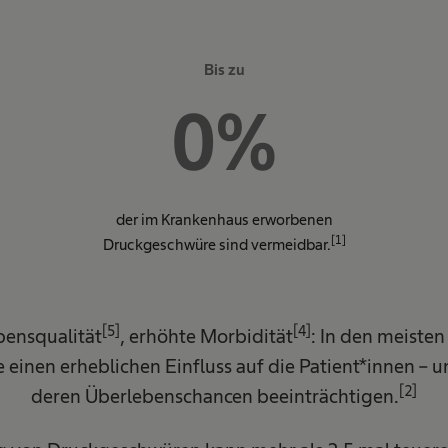
Bis zu
0
%
der im Krankenhaus erworbenen
[1]
Druckgeschwüre sind vermeidbar.
[5]
[4]
bensqualität
, erhöhte Morbidität
: In den meisten
einen erheblichen Einfluss auf die Patient*innen – 
[2]
deren Überlebenschancen beeinträchtigen.