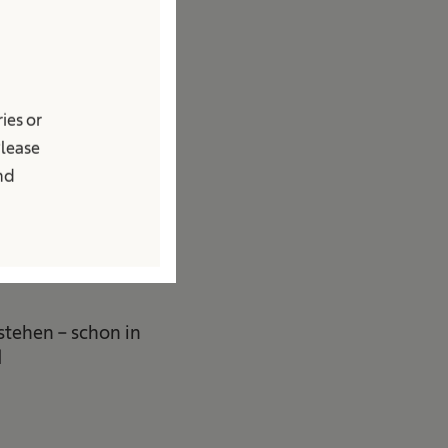
 wichtig
ies or
Please
Haut oder des
and
renden Faktoren
ährung, geringe
Hilfsmitteln, die
tehen – schon in
]