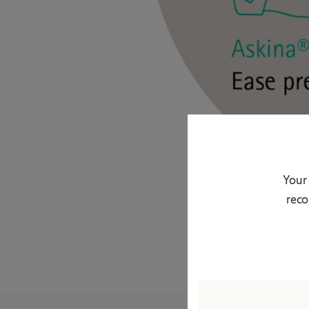
Your
reco
Zurück zum Anfang