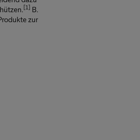
[1]
chützen.
B.
Produkte zur