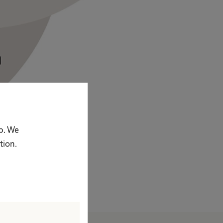
p. We
tion.