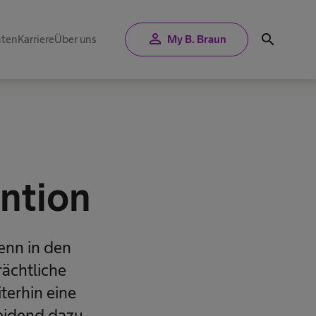
person
search
nten
Karriere
Über uns
My B. Braun
ntion
enn in den
ächtliche
terhin eine
heidend dazu