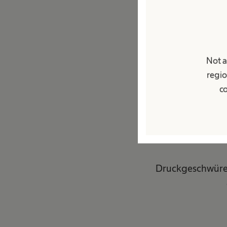
Warum D
Not a
regio
Druckgeschwü
co
darunterliegen
gehören einges
Hautfeuchtigkeit
Druckgeschwüre 