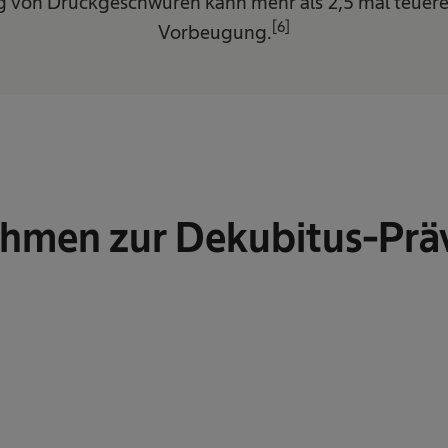
 von Druckgeschwüren kann mehr als 2,5 mal teuerer
[6]
Vorbeugung.
men zur Dekubitus-Prä