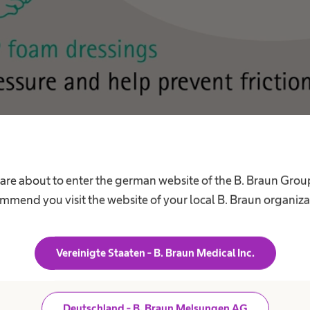
 are about to enter the german website of the B. Braun Grou
mmend you visit the website of your local B. Braun organiza
Vereinigte Staaten - B. Braun Medical Inc.
Deutschland - B. Braun Melsungen AG