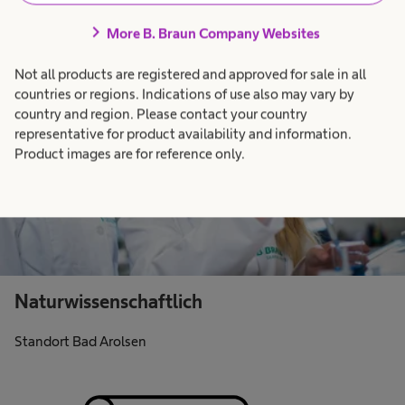
Standort Bad Arolsen
chevron_right
More B. Braun Company Websites
Not all products are registered and approved for sale in all
countries or regions. Indications of use also may vary by
country and region. Please contact your country
representative for product availability and information.
Product images are for reference only.
Naturwissenschaftlich
Standort Bad Arolsen