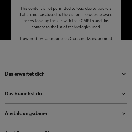
This content is not permitted to load due to trackers
that are not disclosed to the visitor. The website owner
needs to setup the site with their CMP to add this
content to the list of technologies used.
Powered by
Usercentrics Consent Management
Platform
expand_more
Das erwartet dich
expand_more
Das brauchst du
expand_more
Ausbildungsdauer