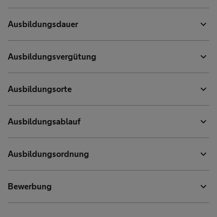
expand_more
Ausbildungsdauer
expand_more
Ausbildungsvergütung
expand_more
Ausbildungsorte
expand_more
Ausbildungsablauf
expand_more
Ausbildungsordnung
expand_more
Bewerbung