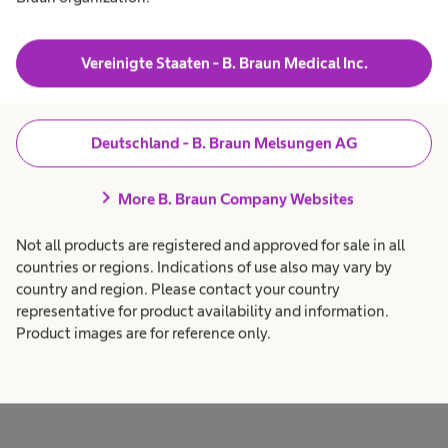
expand_more
Ausbildungsablauf
Vereinigte Staaten - B. Braun Medical Inc.
expand_more
Ausbildungsordnung
expand_more
Bewerbung
Deutschland - B. Braun Melsungen AG
chevron_right
More B. Braun Company Websites
Not all products are registered and approved for sale in all
countries or regions. Indications of use also may vary by
country and region. Please contact your country
representative for product availability and information.
Ausbildungsberufe
Product images are for reference only.
Bereiche