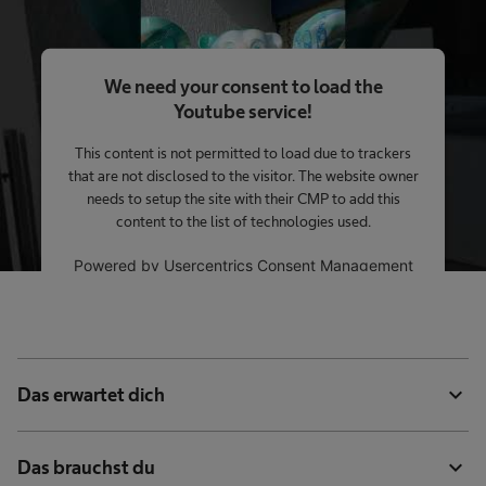
We need your consent to load the
Youtube service!
This content is not permitted to load due to trackers
that are not disclosed to the visitor. The website owner
needs to setup the site with their CMP to add this
content to the list of technologies used.
Powered by
Usercentrics Consent Management
Platform
expand_more
Das erwartet dich
expand_more
Das brauchst du