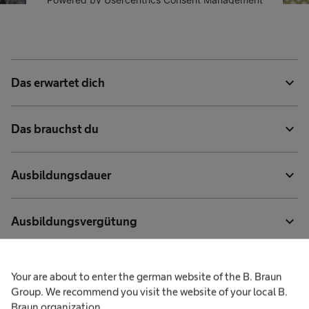
Platform
expand_more
Das erwartet dich
expand_more
Das brauchst du
expand_more
Ausbildungsdauer
expand_more
Ausbildungsvergütung
expand_more
Ausbildungsorte
Your are about to enter the german website of the B. Braun
Group. We recommend you visit the website of your local B.
Braun organization.