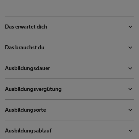
expand_more
Das erwartet dich
expand_more
Das brauchst du
expand_more
Ausbildungsdauer
expand_more
Ausbildungsvergütung
expand_more
Ausbildungsorte
expand_more
Ausbildungsablauf