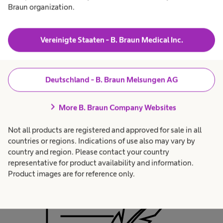
Braun organization.
Vereinigte Staaten - B. Braun Medical Inc.
Deutschland - B. Braun Melsungen AG
chevron_right
More B. Braun Company Websites
Naturwissenschaftlich
Not all products are registered and approved for sale in all
countries or regions. Indications of use also may vary by
Standort Berlin
country and region. Please contact your country
representative for product availability and information.
Product images are for reference only.