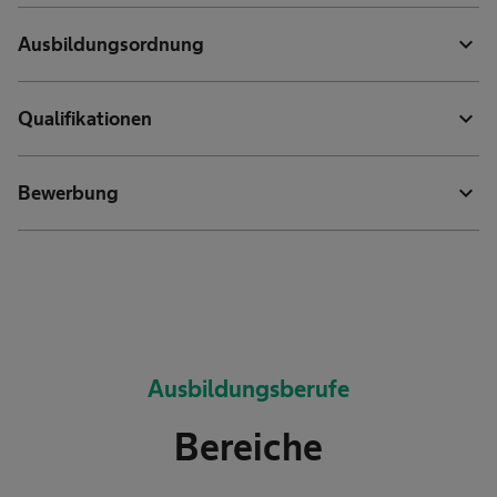
expand_more
Ausbildungsordnung
expand_more
Qualifikationen
expand_more
Bewerbung
Ausbildungsberufe
Bereiche