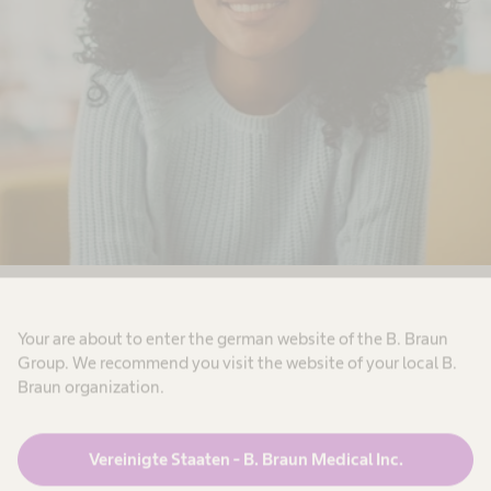
Your are about to enter the german website of the B. Braun
Group. We recommend you visit the website of your local B.
Braun organization.
Vereinigte Staaten - B. Braun Medical Inc.
Ähnliche Inhalte