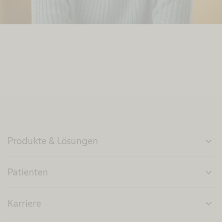
Produkte & Lösungen
expand_more
Patienten
expand_more
Karriere
expand_more