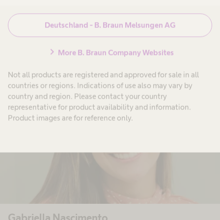
Entdecken sie weitere
Veränderungen
Deutschland - B. Braun Melsungen AG
chevron_right
More B. Braun Company Websites
Not all products are registered and approved for sale in all
countries or regions. Indications of use also may vary by
country and region. Please contact your country
representative for product availability and information.
Product images are for reference only.
Gabriella Nascimento